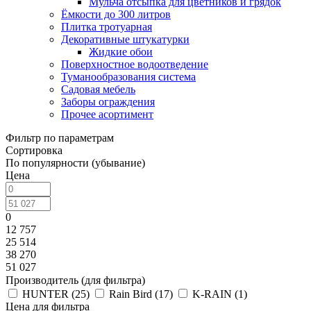
Мульча отсыпка для цветников и грядок
Ёмкости до 300 литров
Плитка тротуарная
Декоративные штукатурки
Жидкие обои
Поверхностное водоотведение
Туманообразования система
Садовая мебель
Заборы ограждения
Прочее асортимент
Фильтр по параметрам
Сортировка
По популярности (убывание)
Цена
0
12 757
25 514
38 270
51 027
Производитель (для фильтра)
HUNTER (
25
)
Rain Bird (
17
)
K-RAIN (
1
)
Цена для фильтра