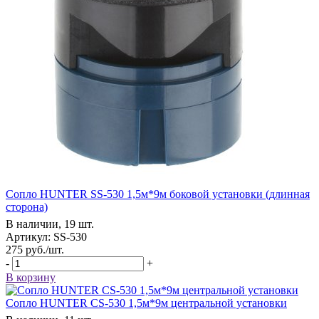
Сопло HUNTER SS-530 1,5м*9м боковой установки (длинная
сторона)
В наличии, 19 шт.
Артикул: SS-530
275
руб.
/шт.
-
+
В корзину
Сопло HUNTER CS-530 1,5м*9м центральной установки