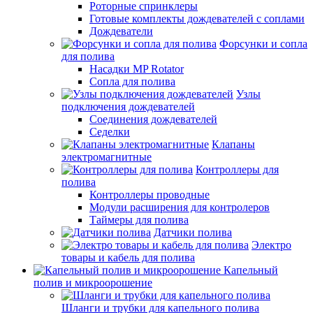
Роторные спринклеры
Готовые комплекты дождевателей с соплами
Дождеватели
Форсунки и сопла
для полива
Насадки MP Rotator
Сопла для полива
Узлы
подключения дождевателей
Соединения дождевателей
Седелки
Клапаны
электромагнитные
Контроллеры для
полива
Контроллеры проводные
Модули расширения для контролеров
Таймеры для полива
Датчики полива
Электро
товары и кабель для полива
Капельный
полив и микроорошение
Шланги и трубки для капельного полива