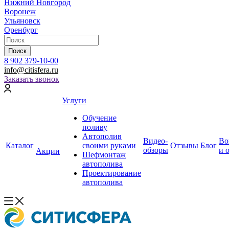
Нижний Новгород
Воронеж
Ульяновск
Оренбург
Поиск
8 902 379-10-00
info@citisfera.ru
Заказать звонок
Услуги
Обучение
поливу
Автополив
Видео-
Во
Каталог
своими руками
Отзывы
Блог
обзоры
и 
Акции
Шефмонтаж
автополива
Проектирование
автополива