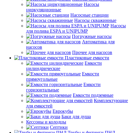
Насосы
циркуляционные
Насосные станции
Насосы скважинные
Насосы
для полива ESPA и UNIPUMP
Погружные насосы
Автоматика для
насосов
Прочее для насосов
Пластиковые емкости
Емкости
цилиндрические
Емкости
прямоугольные
Емкости
горизонтальные
Емкости подземные
Комплектующие
для емкостей
Еврокубы
Баки для душа
Кессоны и колодцы
Септики
Трубы и фитинги ПНД