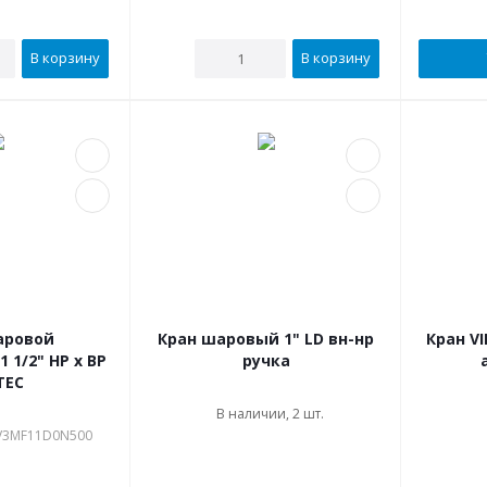
В корзину
В корзину
аровой
Кран шаровый 1" LD вн-нр
Кран VI
 1/2" НР x ВР
ручка
TEC
В наличии, 2 шт.
IV3MF11D0N500