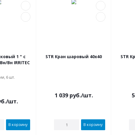
ковый 1 " с
STR Кран шаровый 40х40
STR К
Вн/Вн IRRITEC
и, 6 шт.
В наличии
1 039
руб.
/шт.
5
б.
/шт.
В корзину
В корзину