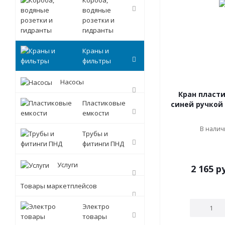
Короба,
водяные
розетки и
гидранты
Краны и
фильтры
Насосы
Кран пласти
Пластиковые
синей ручкой 
емкости
В наличи
Трубы и
фитинги ПНД
Услуги
2 165
ру
Товары маркетплейсов
Электро
товары