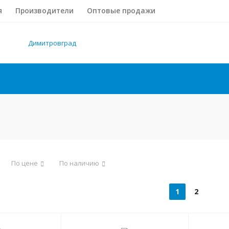
я
Производители
Оптовые продажи
Димитровград
По цене
По наличию
1
2