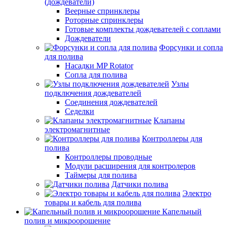
(дождеватели)
Веерные спринклеры
Роторные спринклеры
Готовые комплекты дождевателей с соплами
Дождеватели
Форсунки и сопла
для полива
Насадки MP Rotator
Сопла для полива
Узлы
подключения дождевателей
Соединения дождевателей
Седелки
Клапаны
электромагнитные
Контроллеры для
полива
Контроллеры проводные
Модули расширения для контролеров
Таймеры для полива
Датчики полива
Электро
товары и кабель для полива
Капельный
полив и микроорошение