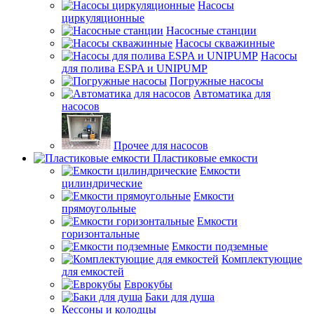
Насосы
циркуляционные
Насосные станции
Насосы скважинные
Насосы
для полива ESPA и UNIPUMP
Погружные насосы
Автоматика для
насосов
Прочее для насосов
Пластиковые емкости
Емкости
цилиндрические
Емкости
прямоугольные
Емкости
горизонтальные
Емкости подземные
Комплектующие
для емкостей
Еврокубы
Баки для душа
Кессоны и колодцы