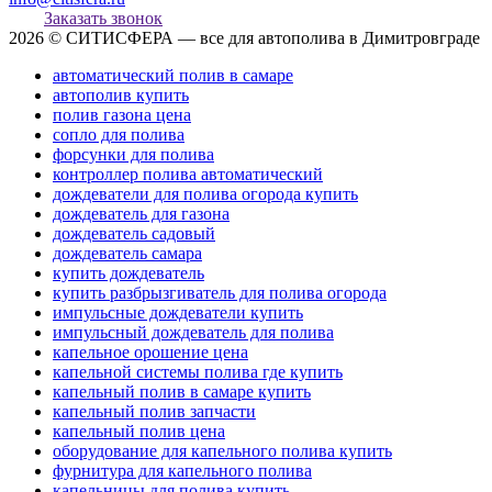
Заказать звонок
2026 © СИТИСФЕРА — все для автополива в Димитровграде
автоматический полив в самаре
автополив купить
полив газона цена
сопло для полива
форсунки для полива
контроллер полива автоматический
дождеватели для полива огорода купить
дождеватель для газона
дождеватель садовый
дождеватель самара
купить дождеватель
купить разбрызгиватель для полива огорода
импульсные дождеватели купить
импульсный дождеватель для полива
капельное орошение цена
капельной системы полива где купить
капельный полив в самаре купить
капельный полив запчасти
капельный полив цена
оборудование для капельного полива купить
фурнитура для капельного полива
капельницы для полива купить