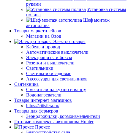
руками
Установка системы
полива
Шеф монтаж
автополива
Товары маркетплейсов
Магазин на Ozon
Электро товары
Кабель и провод
Автоматические выключатели
Электрощиты и боксы
Розетки и выключатели
Светильники
Светильники садовые
Аксессуары для светильников
Сантехника
Смесители на кухню и ванну
Водонагреватели
Товары интернет-магазинов
https://citisfera.ru/
Товары для фермеров
Зернодробилки, кормоизмельчители
Готовые комплекты автополива Hunter
Прочее
Благоустройство сада