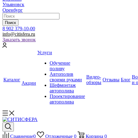
Ульяновск
Оренбург
Поиск
8 902 379-10-00
info@citisfera.ru
Заказать звонок
Услуги
Обучение
поливу
Автополив
Видео-
Во
Каталог
своими руками
Отзывы
Блог
обзоры
и 
Акции
Шефмонтаж
автополива
Проектирование
автополива
Сравнение
0
Отложенные
0
Корзина
0