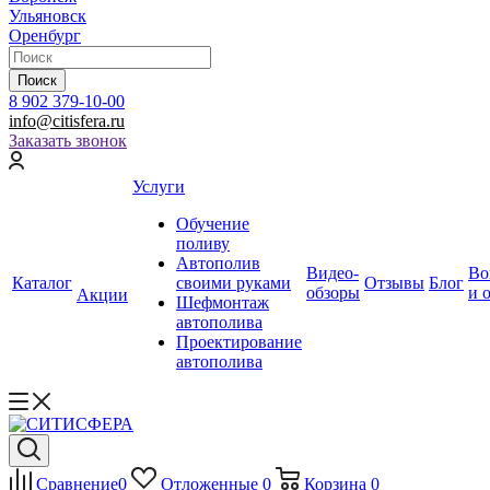
Ульяновск
Оренбург
Поиск
8 902 379-10-00
info@citisfera.ru
Заказать звонок
Услуги
Обучение
поливу
Автополив
Видео-
Во
Каталог
своими руками
Отзывы
Блог
обзоры
и 
Акции
Шефмонтаж
автополива
Проектирование
автополива
Сравнение
0
Отложенные
0
Корзина
0