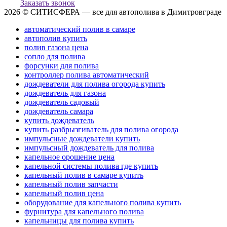
Заказать звонок
2026 © СИТИСФЕРА — все для автополива в Димитровграде
автоматический полив в самаре
автополив купить
полив газона цена
сопло для полива
форсунки для полива
контроллер полива автоматический
дождеватели для полива огорода купить
дождеватель для газона
дождеватель садовый
дождеватель самара
купить дождеватель
купить разбрызгиватель для полива огорода
импульсные дождеватели купить
импульсный дождеватель для полива
капельное орошение цена
капельной системы полива где купить
капельный полив в самаре купить
капельный полив запчасти
капельный полив цена
оборудование для капельного полива купить
фурнитура для капельного полива
капельницы для полива купить