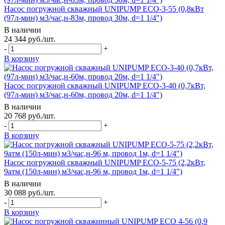
Насос погружной скважный UNIPUMP ECO-3-55 (0,8кВт
(97л-мин) м3/час,н-83м, провод 30м, d=1 1/4")
В наличии
24 344
руб.
/шт.
-
+
В корзину
Насос погружной скважный UNIPUMP ECO-3-40 (0,7кВт,
(97л-мин) м3/час,н-60м, провод 20м, d=1 1/4")
В наличии
20 768
руб.
/шт.
-
+
В корзину
Насос погружной скважный UNIPUMP ECO-5-75 (2,2кВт,
9атм (150л-мин) м3/час,н-96 м, провод 1м, d=1 1/4")
В наличии
30 088
руб.
/шт.
-
+
В корзину