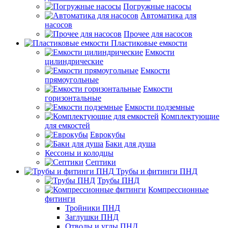
Погружные насосы
Автоматика для
насосов
Прочее для насосов
Пластиковые емкости
Емкости
цилиндрические
Емкости
прямоугольные
Емкости
горизонтальные
Емкости подземные
Комплектующие
для емкостей
Еврокубы
Баки для душа
Кессоны и колодцы
Септики
Трубы и фитинги ПНД
Трубы ПНД
Компрессионные
фитинги
Тройники ПНД
Заглушки ПНД
Отводы и углы ПНД