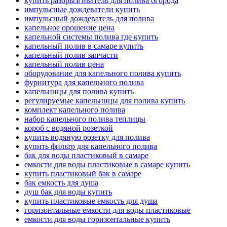
купить разбрызгиватель для полива огорода
импульсные дождеватели купить
импульсный дождеватель для полива
капельное орошение цена
капельной системы полива где купить
капельный полив в самаре купить
капельный полив запчасти
капельный полив цена
оборудование для капельного полива купить
фурнитура для капельного полива
капельницы для полива купить
регулируемые капельницы для полива купить
комплект капельного полива
набор капельного полива теплицы
короб с водяной розеткой
купить водяную розетку для полива
купить фильтр для капельного полива
бак для воды пластиковый в самаре
емкости для воды пластиковые в самаре купить
купить пластиковый бак в самаре
бак емкость для душа
душ бак для воды купить
купить пластиковые емкость для душа
горизонтальные емкости для воды пластиковые
емкости для воды горизонтальные купить