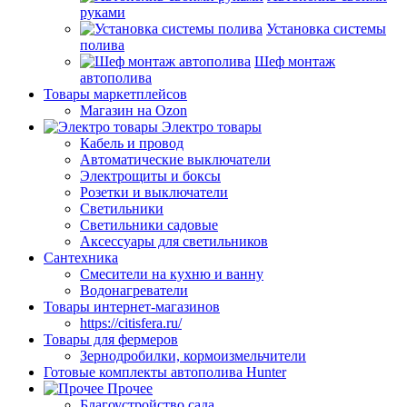
руками
Установка системы
полива
Шеф монтаж
автополива
Товары маркетплейсов
Магазин на Ozon
Электро товары
Кабель и провод
Автоматические выключатели
Электрощиты и боксы
Розетки и выключатели
Светильники
Светильники садовые
Аксессуары для светильников
Сантехника
Смесители на кухню и ванну
Водонагреватели
Товары интернет-магазинов
https://citisfera.ru/
Товары для фермеров
Зернодробилки, кормоизмельчители
Готовые комплекты автополива Hunter
Прочее
Благоустройство сада