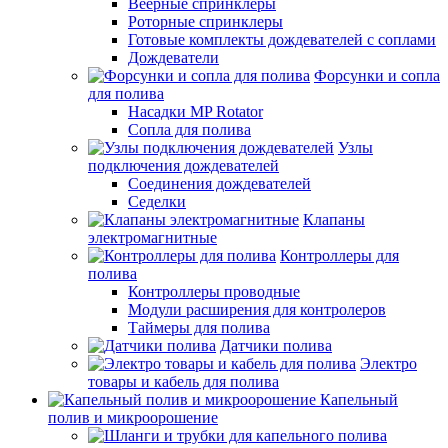
Веерные спринклеры
Роторные спринклеры
Готовые комплекты дождевателей с соплами
Дождеватели
Форсунки и сопла
для полива
Насадки MP Rotator
Сопла для полива
Узлы
подключения дождевателей
Соединения дождевателей
Седелки
Клапаны
электромагнитные
Контроллеры для
полива
Контроллеры проводные
Модули расширения для контролеров
Таймеры для полива
Датчики полива
Электро
товары и кабель для полива
Капельный
полив и микроорошение