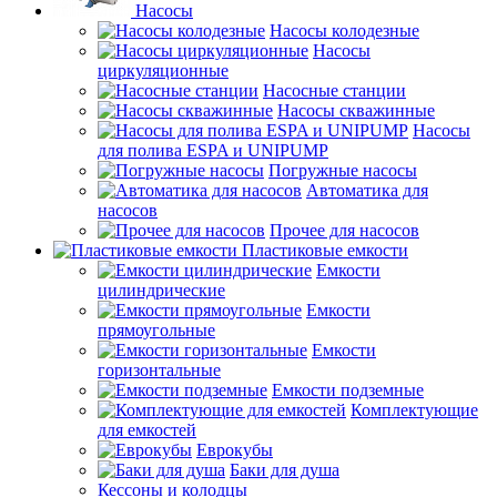
Насосы
Насосы колодезные
Насосы
циркуляционные
Насосные станции
Насосы скважинные
Насосы
для полива ESPA и UNIPUMP
Погружные насосы
Автоматика для
насосов
Прочее для насосов
Пластиковые емкости
Емкости
цилиндрические
Емкости
прямоугольные
Емкости
горизонтальные
Емкости подземные
Комплектующие
для емкостей
Еврокубы
Баки для душа
Кессоны и колодцы