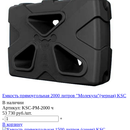
Емкость прямоугольная 2000 литров "Молекула"(черная) KSC
В наличии
Артикул: KSC-PM-2000 ч
53 730
руб.
/шт.
-
+
В корзину