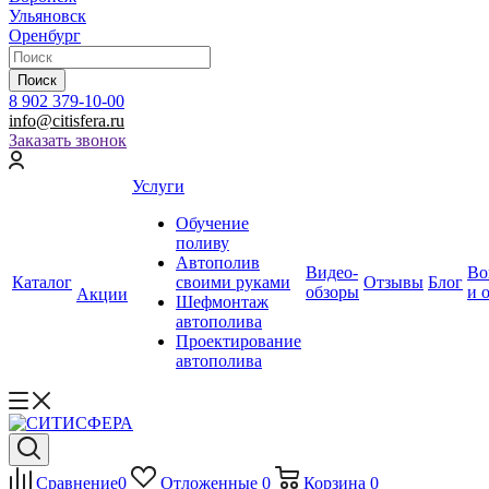
Ульяновск
Оренбург
Поиск
8 902 379-10-00
info@citisfera.ru
Заказать звонок
Услуги
Обучение
поливу
Автополив
Видео-
Во
Каталог
своими руками
Отзывы
Блог
обзоры
и 
Акции
Шефмонтаж
автополива
Проектирование
автополива
Сравнение
0
Отложенные
0
Корзина
0