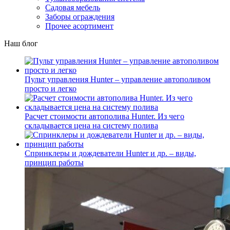
Садовая мебель
Заборы ограждения
Прочее асортимент
Наш блог
Пульт управления Hunter – управление автополивом
просто и легко
Расчет стоимости автополива Hunter. Из чего
складывается цена на систему полива
Спринклеры и дождеватели Hunter и др. – виды,
принцип работы