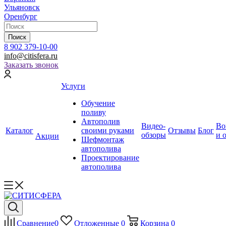
Ульяновск
Оренбург
Поиск
8 902 379-10-00
info@citisfera.ru
Заказать звонок
Услуги
Обучение
поливу
Автополив
Видео-
Во
Каталог
своими руками
Отзывы
Блог
обзоры
и 
Акции
Шефмонтаж
автополива
Проектирование
автополива
Сравнение
0
Отложенные
0
Корзина
0